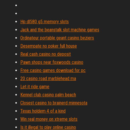
Hp dl580 g5 memory slots
Jack and the beanstalk slot machine games
Ordinateur portable geant casino beziers
Desempate no poker full house
Real cash casino no deposit
Pawn shops near foxwoods casino
Free casino games download for pc
20 casino road marblehead ma
Let it ride game
Kennel club casino palm beach
Closest casino to brainerd minnesota
Texas holdem 4 of a kind
Win real money on xtreme slots
Is it illegal to play online casino