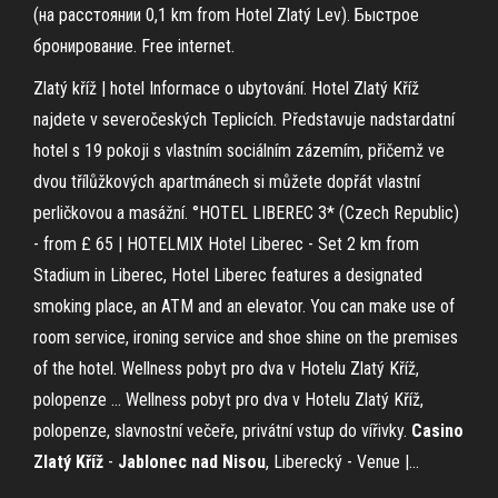
(на расстоянии 0,1 km from Hotel Zlatý Lev). Быстрое
бронированиe. Free internet.
Zlatý kříž | hotel Informace o ubytování. Hotel Zlatý Kříž
najdete v severočeských Teplicích. Představuje nadstardatní
hotel s 19 pokoji s vlastním sociálním zázemím, přičemž ve
dvou třílůžkových apartmánech si můžete dopřát vlastní
perličkovou a masážní. °HOTEL LIBEREC 3* (Czech Republic)
- from £ 65 | HOTELMIX Hotel Liberec - Set 2 km from
Stadium in Liberec, Hotel Liberec features a designated
smoking place, an ATM and an elevator. You can make use of
room service, ironing service and shoe shine on the premises
of the hotel. Wellness pobyt pro dva v Hotelu Zlatý Kříž,
polopenze ... Wellness pobyt pro dva v Hotelu Zlatý Kříž,
polopenze, slavnostní večeře, privátní vstup do vířivky.
Casino
Zlatý
Kříž
-
Jablonec
nad
Nisou
, Liberecký - Venue |…