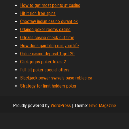
How to get most points at casino
Hit it rich free spins
Choctaw indian casino durant ok
Orlando poker rooms casino
Orleans casino check out time
How does gambling ruin your life
Online casino deposit 1 get 20
Click jogos poker texas 2
Full tilt poker special offers
Blackjack power swivels paso robles ca
Strategy for limit holdem poker
Proudly powered by
WordPress
|
Theme:
Envo Magazine